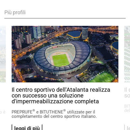
Più profili
Il centro sportivo dell'Atalanta realizza
Il
con successo una soluzione
so
d'impermeabilizzazione completa
BI
del
®
®
io è
PREPRUFE
e BITUTHENE
utilizzate per il
completamento del centro sportivo italiano.
leggi di più
l