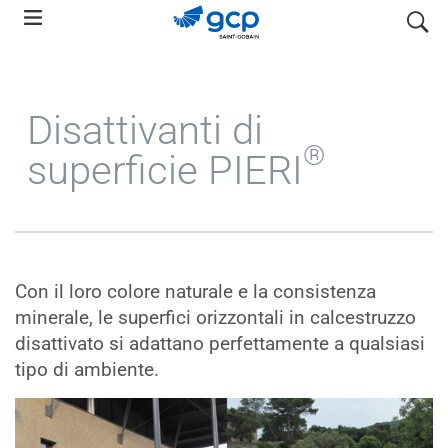
Skip
search
to
main
navigation
Disattivanti di
®
superficie PIERI
Con il loro colore naturale e la consistenza
minerale, le superfici orizzontali in calcestruzzo
disattivato si adattano perfettamente a qualsiasi
tipo di ambiente.