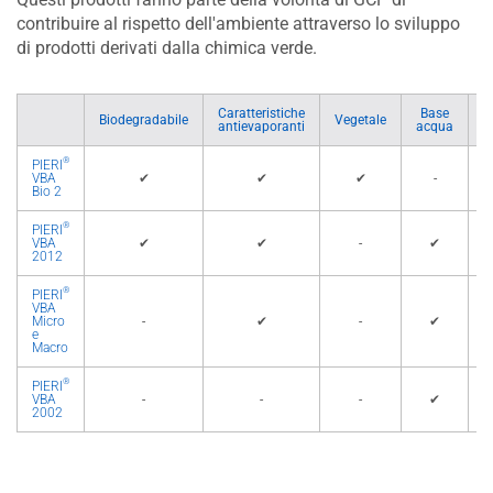
contribuire al rispetto dell'ambiente attraverso lo sviluppo
di prodotti derivati dalla chimica verde.
Caratteristiche
Base
Biodegradabile
Vegetale
antievaporanti
acqua
d
®
PIERI
VBA
✔
✔
✔
-
Bio 2
®
PIERI
VBA
✔
✔
-
✔
2012
®
PIERI
VBA
Micro
-
✔
-
✔
e
Macro
®
PIERI
VBA
-
-
-
✔
2002