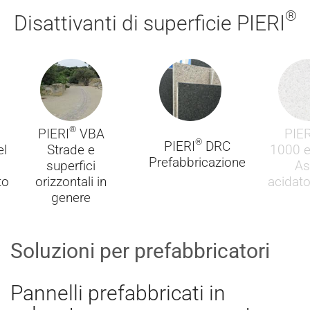
®
Disattivanti di superficie PIERI
®
PIERI
VBA
PIER
®
PIERI
DRC
el
Strade e
1000 e
Prefabbricazione
superfici
As
to
orizzontali in
acidat
genere
Soluzioni per prefabbricatori
Pannelli prefabbricati in