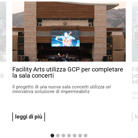
Facility Arts utilizza GCP per completare
F
tà
la sala concerti
pe
M
Il progetto di una nuova sala concerti utilizza un'
innovativa soluzione di impermeabiliz
Un
in
leggi di più
l