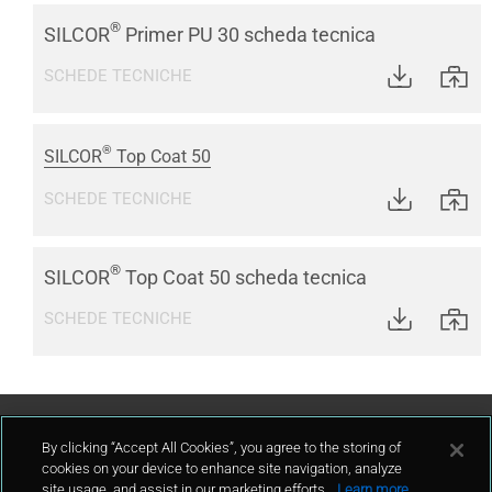
®
SILCOR
Primer PU 30 scheda tecnica
SCHEDE TECNICHE
®
SILCOR
Top Coat 50
SCHEDE TECNICHE
®
SILCOR
Top Coat 50 scheda tecnica
SCHEDE TECNICHE
Contattaci
By clicking “Accept All Cookies”, you agree to the storing of
cookies on your device to enhance site navigation, analyze
site usage, and assist in our marketing efforts.
Learn more