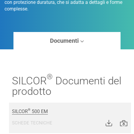
con protezione duratura, che si adatta a dettagli e forme
complesse.
Documenti
®
SILCOR
Documenti del
prodotto
®
SILCOR
500 EM
SCHEDE TECNICHE