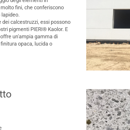
gio degli elementi in
molto fini, che conferiscono
 lapideo.
 dei calcestruzzi, essi possono
ostri pigmenti PIERI® Kaolor. E
P offre un'ampia gamma di
finitura opaca, lucida o
tto
e