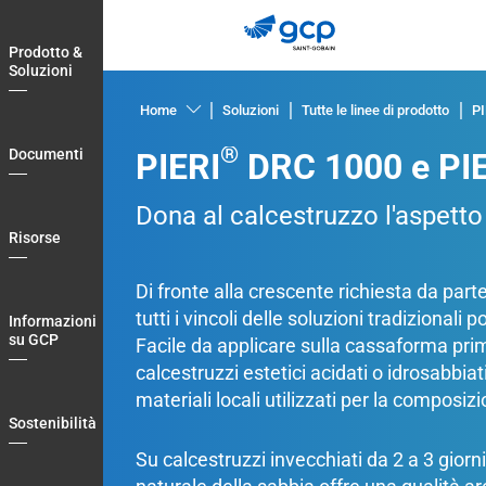
Skip
to
Prodotto &
main
Soluzioni
navigation
Home
Soluzioni
Tutte le linee di prodotto
PI
Prodotto
®
Documenti
PIERI
DRC 1000 e PI
&
Soluzioni
Dona al calcestruzzo l'aspetto
Documenti
Risorse
Risorse
Di fronte alla crescente richiesta da parte
Informazioni
tutti i vincoli delle soluzioni tradizionali
Informazioni
su
su GCP
Facile da applicare sulla cassaforma pri
GCP
calcestruzzi estetici acidati o idrosabbiat
materiali locali utilizzati per la composiz
Sostenibilità
Sostenibilità
Blog
Su calcestruzzi invecchiati da 2 a 3 giorni, 
Login