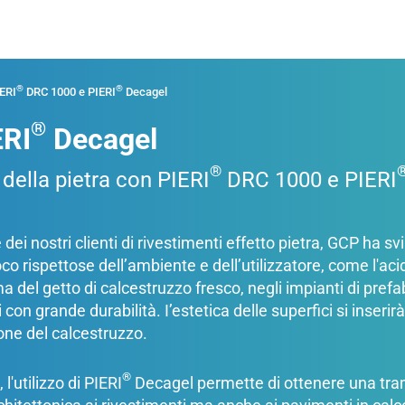
®
®
ERI
DRC 1000 e PIERI
Decagel
®
ERI
Decagel
®
 della pietra con PIERI
DRC 1000 e PIERI
 dei nostri clienti di rivestimenti effetto pietra, GCP ha s
 poco rispettose dell’ambiente e dell’utilizzatore, come l'ac
ma del getto di calcestruzzo fresco, negli impianti di pr
i con grande durabilità. I’estetica delle superfici si inseri
ione del calcestruzzo.
®
l'utilizzo di PIERI
Decagel permette di ottenere una trama