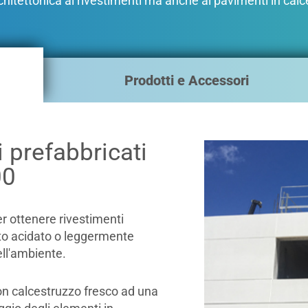
rchitettonica ai rivestimenti ma anche ai pavimenti in cal
Prodotti e Accessori
 prefabbricati
00
r ottenere rivestimenti
tto acidato o leggermente
ell'ambiente.
n calcestruzzo fresco ad una