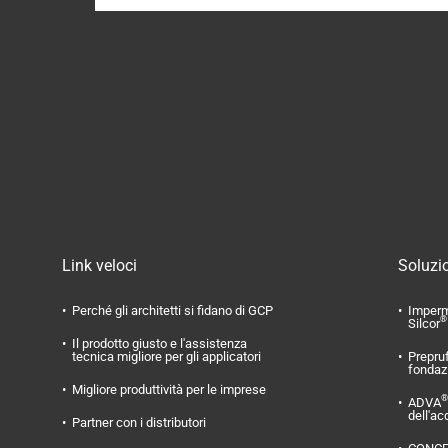
Link veloci
Soluzio
Perché gli architetti si fidano di GCP
Imperm
®
Silcor
Il prodotto giusto e l'assistenza
tecnica migliore per gli applicatori
Prepru
fondaz
Migliore produttività per le imprese
®
ADVA
dell'ac
Partner con i distributori