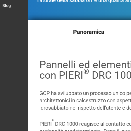
naturale della sabbia offre una qualità a
Blog
Country
Contact
Panoramica
Pannelli ed elementi
®
con PIERI
DRC 10
GCP ha sviluppato un processo unico pe
architettonici in calcestruzzo con aspe
idrosabbiato nel rispetto dell'utente e d
®
PIERI
DRC 1000 reagisce al contatto co