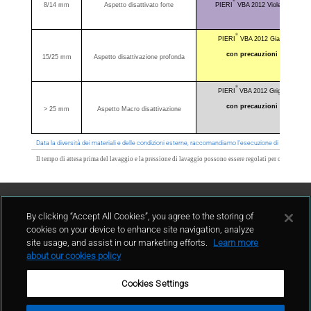
®
8/14 mm
Aspetto disattivato forte
PIERI
VBA 2012 Violetto
®
PIERI
VBA 2012 Giallo
con precauzioni
15/25 mm
Aspetto disattivazione profonda
®
PIERI
VBA 2012 Grigio
con precauzioni
> 25 mm
Aspetto Macro disattivazione
Data la diversità dei materiali e delle condizioni esterne, raccomandiamo l’esecuzione di tests prelim
Il tempo di attesa prima del lavaggio e la pressione di lavaggio possono essere regolati per ottenere l'as
Contattaci
By clicking “Accept All Cookies”, you agree to the storing of
cookies on your device to enhance site navigation, analyze
site usage, and assist in our marketing efforts.
Learn more
contatto
about our cookies policy
Cookies Settings