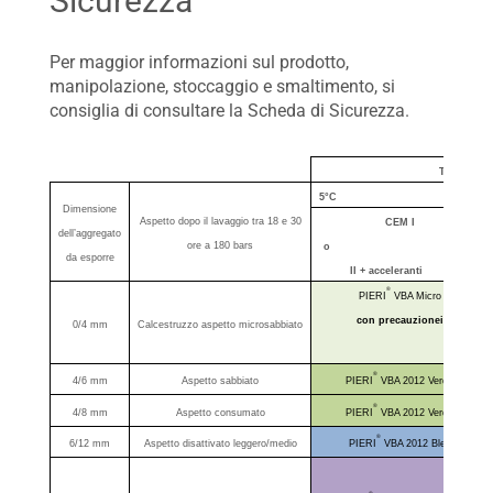
Sicurezza
Per maggior informazioni sul prodotto,
manipolazione, stoccaggio e smaltimento, si
consiglia di consultare la Scheda di Sicurezza.
Temperatur
5°C 10
Dimensione
Aspetto dopo il lavaggio tra 18 e 30
CEM I
dell’aggregato
ore a 180 bars
o CEM
da esporre
II + acceleranti
®
PIERI
VBA Micro
con precauzionei
0/4 mm
Calcestruzzo aspetto microsabbiato
®
4/6 mm
Aspetto sabbiato
PIERI
VBA 2012 Verde
®
4/8 mm
Aspetto consumato
PIERI
VBA 2012 Verde
®
6/12 mm
Aspetto disattivato leggero/medio
PIERI
VBA 2012 Bleu