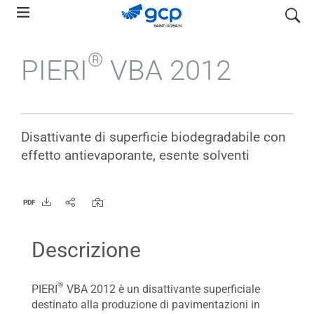
Skip
search
to
main
®
PIERI
VBA 2012
navigation
Disattivante di superficie biodegradabile con
effetto antievaporante, esente solventi
PDF
Descrizione
®
PIERI
VBA 2012 è un disattivante superficiale
destinato alla produzione di pavimentazioni in