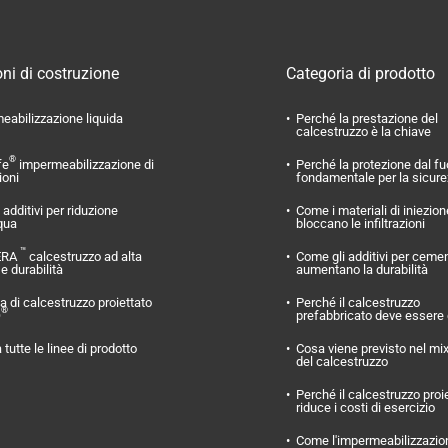
ni di costruzione
Categoria di prodotto
eabilizzazione liquida
Perché la prestazione del
calcestruzzo è la chiave
®
fe
impermeabilizzazione di
Perché la protezione dal f
ioni
fondamentale per la sicur
additivi per riduzione
Come i materiali di iniezion
qua
bloccano le infiltrazioni
™
ERA
calcestruzzo ad alta
Come gli additivi per ceme
 e durabilità
aumentano la durabilità
 di calcestruzzo proiettato
Perché il calcestruzzo
®
O
prefabbricato deve essere
 tutte le linee di prodotto
Cosa viene previsto nel mi
del calcestruzzo
Perché il calcestruzzo proi
riduce i costi di esercizio
Come l'impermeabilizzazio