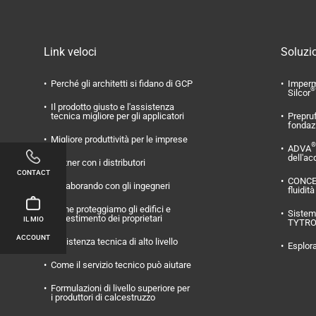
Link veloci
Soluzio
Perché gli architetti si fidano di GCP
Imperm
®
Silcor
Il prodotto giusto e l'assistenza
tecnica migliore per gli applicatori
Prepru
fondaz
Migliore produttività per le imprese
®
ADVA
dell'ac
Partner con i distributori
CONTACT
CONC
Collaborando con gli ingegneri
fluidità
Come proteggiamo gli edifici e
Sistema
l'investimento dei proprietari
IL MIO
TYTR
ACCOUNT
Assistenza tecnica di alto livello
Esplora
Come il servizio tecnico può aiutare
Formulazioni di livello superiore per
i produttori di calcestruzzo