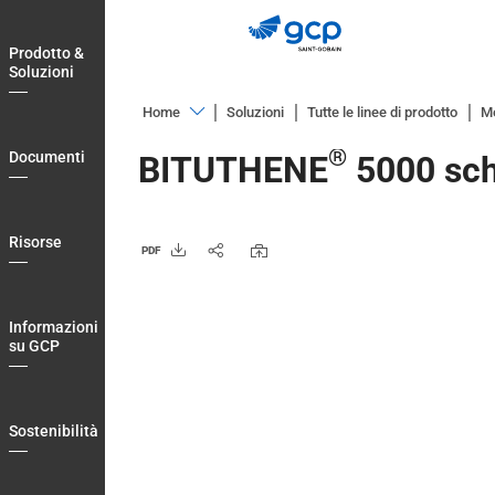
Skip
to
Prodotto &
main
Soluzioni
navigation
Home
Soluzioni
Tutte le linee di prodotto
M
Prodotto
®
Documenti
BITUTHENE
5000 sch
&
Soluzioni
Documenti
Risorse
PDF
Risorse
Informazioni
Informazioni
su
su GCP
GCP
Sostenibilità
Sostenibilità
Blog
Login