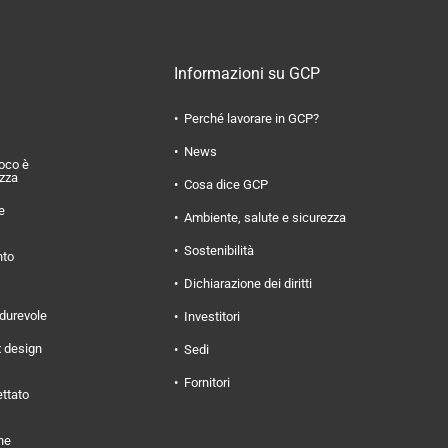
Informazioni su GCP
Perché lavorare in GCP?
News
uoco è
ezza
Cosa dice GCP
e
Ambiente, salute e sicurezza
Sostenibilità
nto
Dichiarazione dei diritti
 durevole
Investitori
x design
Sedi
Fornitori
ettato
ne