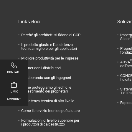
Link veloci
Soluzio
Perché gli architetti si fidano di GCP
Imperm
®
Silcor
Il prodotto giusto e l'assistenza
tecnica migliore per gli applicatori
Prepru
fondaz
Migliore produttività per le imprese
®
ADVA
dell'ac
Partner con i distributori
CONTACT
CONC
Collaborando con gli ingegneri
fluidità
Come proteggiamo gli edifici e
Sistema
l'investimento dei proprietari
IL MIO
TYTR
ACCOUNT
Assistenza tecnica di alto livello
Esplora
Come il servizio tecnico può aiutare
Formulazioni di livello superiore per
i produttori di calcestruzzo