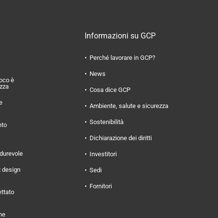
Informazioni su GCP
Perché lavorare in GCP?
News
uoco è
ezza
Cosa dice GCP
e
Ambiente, salute e sicurezza
Sostenibilità
nto
Dichiarazione dei diritti
 durevole
Investitori
x design
Sedi
Fornitori
ettato
ne