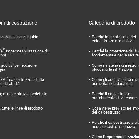
ni di costruzione
Categoria di prodotto
eabilizzazione liquida
Perché la prestazione del
calcestruzzo è la chiave
®
fe
impermeabilizzazione di
Perché la protezione dal f
ioni
fondamentale per la sicur
additivi per riduzione
Come i materiali di iniezion
qua
bloccano le infiltrazioni
™
ERA
calcestruzzo ad alta
Come gli additivi per ceme
 e durabilità
aumentano la durabilità
 di calcestruzzo proiettato
Perché il calcestruzzo
®
O
prefabbricato deve essere
 tutte le linee di prodotto
Cosa viene previsto nel mi
del calcestruzzo
Perché il calcestruzzo proi
riduce i costi di esercizio
Come l'impermeabilizzazio