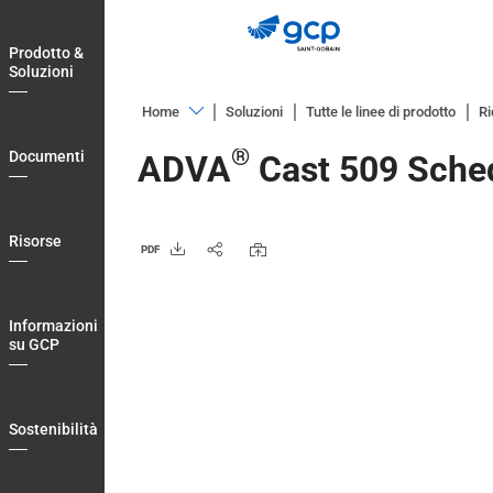
Skip
to
Prodotto &
main
Soluzioni
navigation
Home
Soluzioni
Tutte le linee di prodotto
Ri
Prodotto
®
Documenti
ADVA
Cast 509 Sche
&
Soluzioni
Documenti
Risorse
PDF
Risorse
Informazioni
Informazioni
su
su GCP
GCP
Sostenibilità
Sostenibilità
Blog
Login