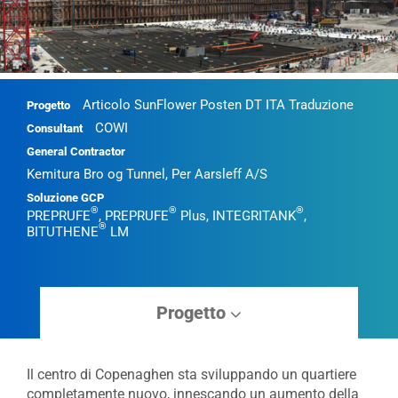
Articolo SunFlower Posten DT ITA Traduzione
Progetto
COWI
Consultant
General Contractor
Kemitura Bro og Tunnel, Per Aarsleff A/S
Soluzione GCP
®
®
®
PREPRUFE
, PREPRUFE
Plus, INTEGRITANK
,
®
BITUTHENE
LM
Progetto
Il centro di Copenaghen sta sviluppando un quartiere
completamente nuovo, innescando un aumento della