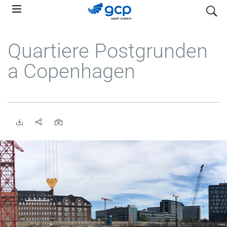
Skip
search
to
main
Quartiere Postgrunden
navigation
a Copenhagen