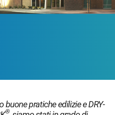
o buone pratiche edilizie e DRY-
®
CK
, siamo stati in grado di