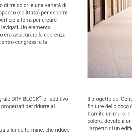
 di tre colori e una varietà di
spacco (splittata) per esporre
erficie a terra per creare
i levigati. Un elemento
o era assicurare la coerenza
 centro congressi e la
®
tegrale DRY-BLOCK
e l'additivo
Il progetto del Cen
progettati per ridurre al
finiture del blocco 
tramite un muro in
colore, dovuto a u
l'aspetto di un edif
qua a lungo termine, che riduce