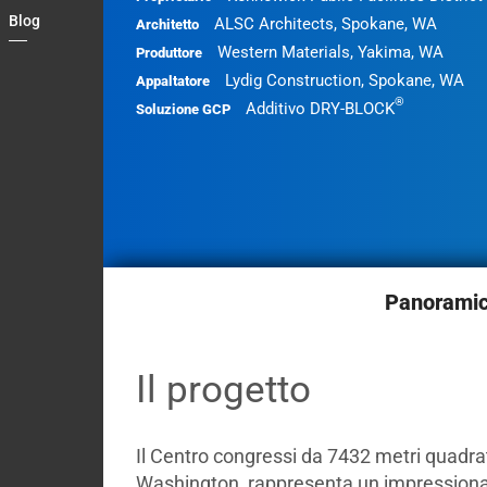
Blog
ALSC Architects, Spokane, WA
Architetto
Country
Western Materials, Yakima, WA
Produttore
Contact
Lydig Construction, Spokane, WA
Appaltatore
®
Additivo DRY-BLOCK
Soluzione GCP
Panorami
Il progetto
Il Centro congressi da 7432 metri quadra
Washington, rappresenta un impressionant