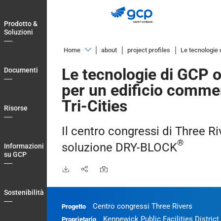
Skip
to
Prodotto &
main
Soluzioni
navigation
Home
about
project profiles
Le tecnologie 
Prodotto
Le tecnologie di GCP o
Documenti
&
per un edificio commer
Soluzioni
Tri-Cities
Documenti
Risorse
Risorse
Il centro congressi di Three Riv
Informazioni
®
soluzione DRY-BLOCK
Informazioni
su
su GCP
GCP
Sostenibilità
Sostenibilità
Blog
Centro congressi Three Rivers
Progetto
Login
Kennewick Public Facilities Distric
Proprietario