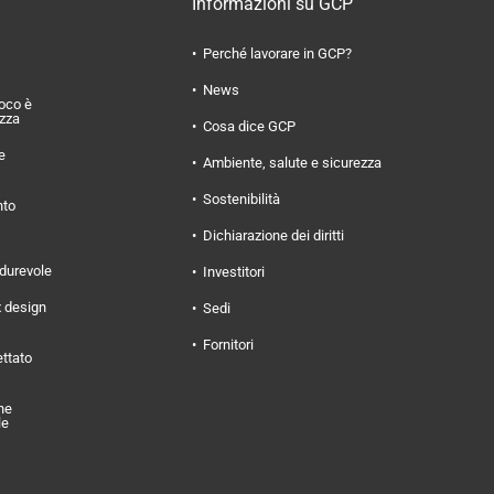
Informazioni su GCP
Perché lavorare in GCP?
News
uoco è
ezza
Cosa dice GCP
e
Ambiente, salute e sicurezza
Sostenibilità
nto
Dichiarazione dei diritti
 durevole
Investitori
x design
Sedi
Fornitori
ettato
ne
le