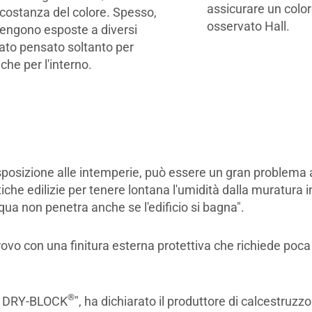
assicurare un color
a costanza del colore. Spesso,
osservato Hall.
 vengono esposte a diversi
ato pensato soltanto per
che per l'interno.
esposizione alle intemperie, può essere un gran problema a
tiche edilizie per tenere lontana l'umidità dalla muratur
acqua non penetra anche se l'edificio si bagna".
itrovo con una finitura esterna protettiva che richiede poca 
®
n DRY-BLOCK
", ha dichiarato il produttore di calcestruz