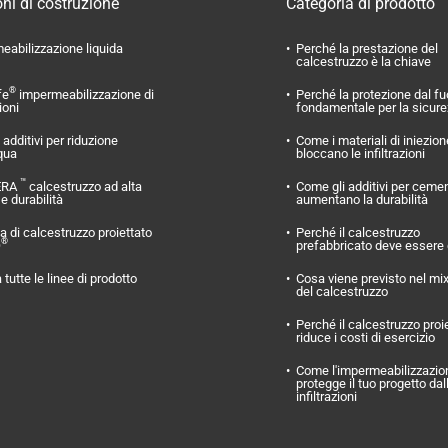
ni di costruzione
Categoria di prodotto
eabilizzazione liquida
Perché la prestazione del
calcestruzzo è la chiave
®
fe
impermeabilizzazione di
Perché la protezione dal f
ioni
fondamentale per la sicur
additivi per riduzione
Come i materiali di iniezion
qua
bloccano le infiltrazioni
™
ERA
calcestruzzo ad alta
Come gli additivi per ceme
 e durabilità
aumentano la durabilità
 di calcestruzzo proiettato
Perché il calcestruzzo
®
O
prefabbricato deve essere
 tutte le linee di prodotto
Cosa viene previsto nel mi
del calcestruzzo
Perché il calcestruzzo proi
riduce i costi di esercizio
Come l'impermeabilizzazio
protegge il tuo progetto dal
infiltrazioni