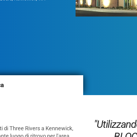
ca
"Utilizzand
ti di Three Rivers a Kennewick,
BLO
e luogo di ritrovo per l'area