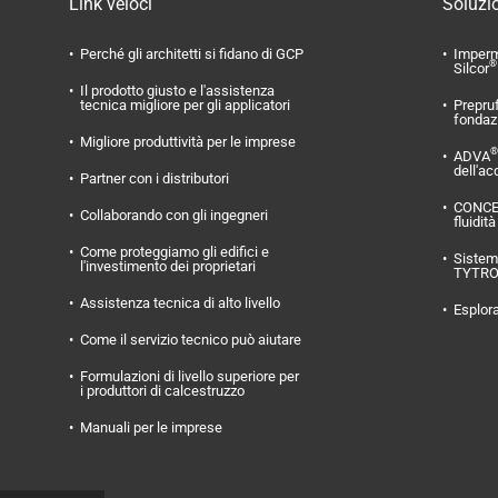
Link veloci
Soluzio
Perché gli architetti si fidano di GCP
Imperm
®
Silcor
Il prodotto giusto e l'assistenza
tecnica migliore per gli applicatori
Prepru
fondaz
Migliore produttività per le imprese
®
ADVA
dell'ac
Partner con i distributori
CONC
Collaborando con gli ingegneri
fluidità
Come proteggiamo gli edifici e
Sistema
l'investimento dei proprietari
TYTR
Assistenza tecnica di alto livello
Esplora
Come il servizio tecnico può aiutare
Formulazioni di livello superiore per
i produttori di calcestruzzo
Manuali per le imprese