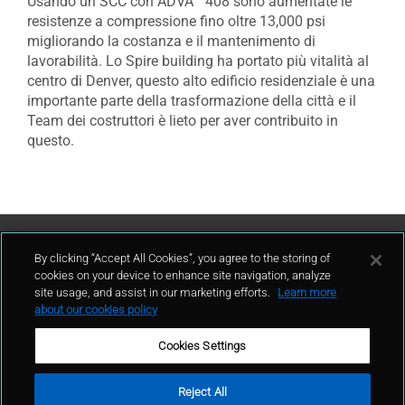
Usando un SCC con ADVA
408 sono aumentate le
resistenze a compressione fino oltre 13,000 psi
migliorando la costanza e il mantenimento di
lavorabilità. Lo Spire building ha portato più vitalità al
centro di Denver, questo alto edificio residenziale è una
importante parte della trasformazione della città e il
Team dei costruttori è lieto per aver contribuito in
questo.
Contattaci
By clicking “Accept All Cookies”, you agree to the storing of
cookies on your device to enhance site navigation, analyze
site usage, and assist in our marketing efforts.
Learn more
contatto
about our cookies policy
Cookies Settings
Reject All
Condizioni d'uso