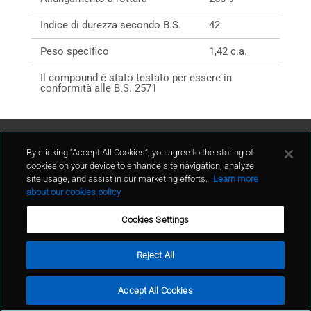
Indice di durezza secondo B.S.
42
Peso specifico
1,42 c.a.
Il compound è stato testato per essere in
conformità alle B.S. 2571
Contattaci
By clicking “Accept All Cookies”, you agree to the storing of
cookies on your device to enhance site navigation, analyze
site usage, and assist in our marketing efforts.
Learn more
contatto
about our cookies policy
Cookies Settings
Reject All
Condizioni d'uso
Politica sulla privacy
Cookie policy
Mappa del sito
Accept All Cookies
Segnalazioni Whistleblowing
© GCP 2024