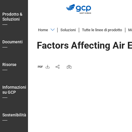
Skip
to
Prodotto &
main
Soluzioni
navigation
Home
Soluzioni
Tutte le linee di prodotto
Ma
Prodotto
Documenti
Factors Affecting Air 
&
Soluzioni
Documenti
Risorse
PDF
Risorse
Informazioni
Informazioni
su
su GCP
GCP
Sostenibilità
Sostenibilità
Blog
Login