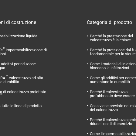
ni di costruzione
Categoria di prodotto
eabilizzazione liquida
Perché la prestazione del
calcestruzzo è la chiave
®
fe
impermeabilizzazione di
Perché la protezione dal f
ioni
fondamentale per la sicur
additivi per riduzione
Come i materiali di iniezion
qua
bloccano le infiltrazioni
™
ERA
calcestruzzo ad alta
Come gli additivi per ceme
 e durabilità
aumentano la durabilità
 di calcestruzzo proiettato
Perché il calcestruzzo
®
O
prefabbricato deve essere
 tutte le linee di prodotto
Cosa viene previsto nel mi
del calcestruzzo
Perché il calcestruzzo proi
riduce i costi di esercizio
Come l'impermeabilizzazio