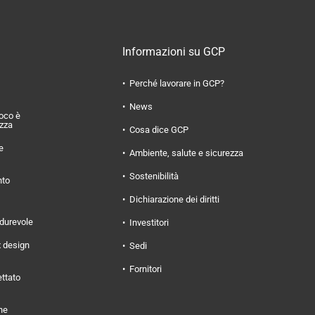
Informazioni su GCP
Perché lavorare in GCP?
News
uoco è
ezza
Cosa dice GCP
e
Ambiente, salute e sicurezza
Sostenibilità
nto
Dichiarazione dei diritti
 durevole
Investitori
x design
Sedi
Fornitori
ettato
ne