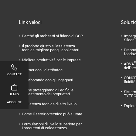
Link veloci
Soluzio
Perché gli architetti si fidano di GCP
Imperm
®
Silcor
Il prodotto giusto e l'assistenza
tecnica migliore per gli applicatori
Prepru
fondaz
Migliore produttività per le imprese
®
ADVA
dell'ac
Partner con i distributori
CONTACT
CONC
Collaborando con gli ingegneri
fluidità
Come proteggiamo gli edifici e
Sistema
l'investimento dei proprietari
IL MIO
TYTR
ACCOUNT
Assistenza tecnica di alto livello
Esplora
Come il servizio tecnico può aiutare
Formulazioni di livello superiore per
i produttori di calcestruzzo