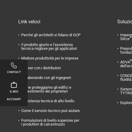
Link veloci
Soluzio
Perché gli architetti si fidano di GCP
Imperm
®
Silcor
Il prodotto giusto e l'assistenza
tecnica migliore per gli applicatori
Prepru
fondaz
Migliore produttività per le imprese
®
ADVA
dell'ac
Partner con i distributori
CONTACT
CONC
Collaborando con gli ingegneri
fluidità
Come proteggiamo gli edifici e
Sistema
l'investimento dei proprietari
IL MIO
TYTR
ACCOUNT
Assistenza tecnica di alto livello
Esplora
Come il servizio tecnico può aiutare
Formulazioni di livello superiore per
i produttori di calcestruzzo