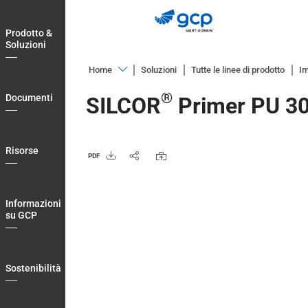
Skip
to
Prodotto &
main
Soluzioni
navigation
Home
Soluzioni
Tutte le linee di prodotto
Im
Prodotto
®
Documenti
SILCOR
Primer PU 30
&
Soluzioni
Documenti
Risorse
PDF
Risorse
Informazioni
Informazioni
su
su GCP
GCP
Sostenibilità
Sostenibilità
Blog
Login