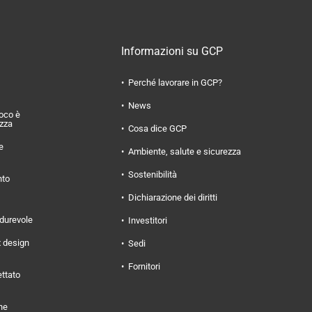
Informazioni su GCP
Perché lavorare in GCP?
News
uoco è
ezza
Cosa dice GCP
e
Ambiente, salute e sicurezza
Sostenibilità
nto
Dichiarazione dei diritti
 durevole
Investitori
x design
Sedi
Fornitori
ettato
ne