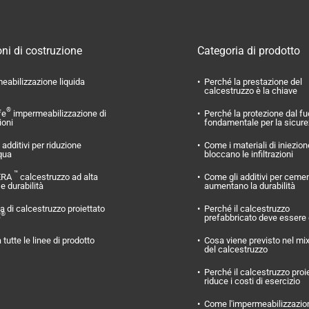
ni di costruzione
Categoria di prodotto
eabilizzazione liquida
Perché la prestazione del
calcestruzzo è la chiave
®
fe
impermeabilizzazione di
Perché la protezione dal f
ioni
fondamentale per la sicur
additivi per riduzione
Come i materiali di iniezion
qua
bloccano le infiltrazioni
™
ERA
calcestruzzo ad alta
Come gli additivi per ceme
 e durabilità
aumentano la durabilità
 di calcestruzzo proiettato
Perché il calcestruzzo
®
O
prefabbricato deve essere
 tutte le linee di prodotto
Cosa viene previsto nel mi
del calcestruzzo
Perché il calcestruzzo proi
riduce i costi di esercizio
Come l'impermeabilizzazio