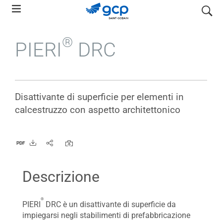
Skip
search
to
main
®
PIERI
DRC
navigation
Disattivante di superficie per elementi in
calcestruzzo con aspetto architettonico
PDF
Descrizione
®
PIERI
DRC è un disattivante di superficie da
impiegarsi negli stabilimenti di prefabbricazione