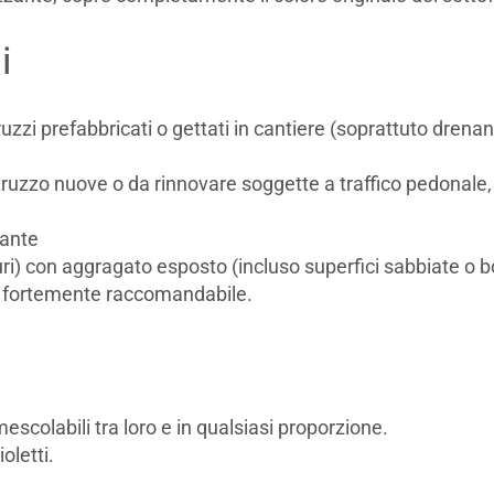
i
uzzi prefabbricati o gettati in cantiere (soprattuto drenan
truzzo nuove o da rinnovare soggette a traffico pedonale,
nante
i) con aggragato esposto (incluso superfici sabbiate o boc
 è fortemente raccomandabile.
 mescolabili tra loro e in qualsiasi proporzione.
oletti.