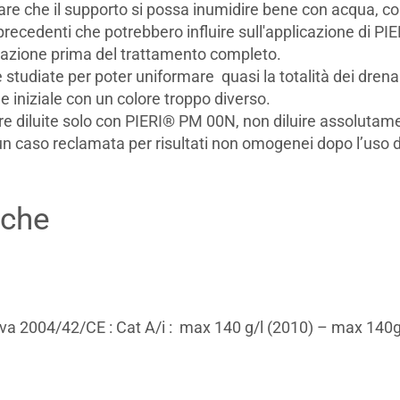
lare che il supporto si possa inumidire bene con acqua, co
 precedenti che potrebbero influire sull'applicazione di PIE
orazione prima del trattamento completo.
 studiate per poter uniformare quasi la totalità dei drenan
ne iniziale con un colore troppo diverso.
re diluite solo con PIERI® PM 00N, non diluire assoluta
un caso reclamata per risultati non omogenei dopo l’uso d
iche
tiva 2004/42/CE : Cat A/i : max 140 g/l (2010) – max 140g