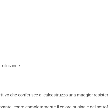
 diluizione
tivo che conferisce al calcestruzzo una maggior resistenz
zzante, copre completamente il colore originale del sotto