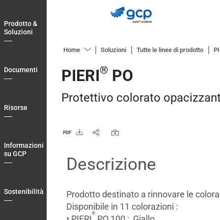
Skip
to
Prodotto &
main
Soluzioni
navigation
Home
Soluzioni
Tutte le linee di prodotto
PI
Prodotto
®
Documenti
PIERI
PO
&
Soluzioni
Protettivo colorato opacizzan
Documenti
Risorse
Risorse
PDF
Informazioni
Informazioni
su
su GCP
Descrizione
GCP
Sostenibilità
Sostenibilità
Prodotto destinato a rinnovare le coloraz
Blog
Disponibile in 11 colorazioni :
®
Login
• PIERI
PO 100 : Giallo