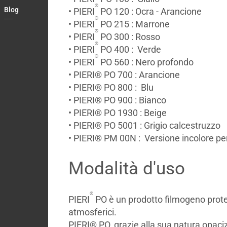
®
Blog
• PIERI
PO 120 : Ocra - Arancione
Country
®
• PIERI
PO 215 : Marrone
®
Contact
• PIERI
PO 300 : Rosso
®
• PIERI
PO 400 : Verde
®
• PIERI
PO 560 : Nero profondo
• PIERI® PO 700 : Arancione
• PIERI® PO 800 : Blu
• PIERI® PO 900 : Bianco
• PIERI® PO 1930 : Beige
• PIERI® PO 5001 : Grigio calcestruzzo
• PIERI® PM 00N : Versione incolore per
Modalità d'uso
®
PIERI
PO è un prodotto filmogeno protet
atmosferici.
PIERI® PO, grazie alla sua natura opaci