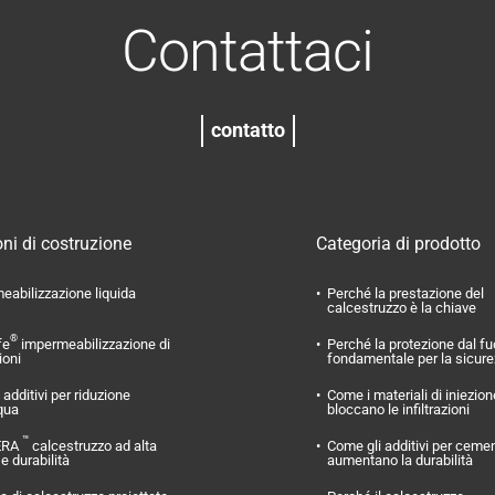
Contattaci
contatto
ni di costruzione
Categoria di prodotto
eabilizzazione liquida
Perché la prestazione del
calcestruzzo è la chiave
®
fe
impermeabilizzazione di
Perché la protezione dal f
ioni
fondamentale per la sicur
additivi per riduzione
Come i materiali di iniezion
qua
bloccano le infiltrazioni
™
ERA
calcestruzzo ad alta
Come gli additivi per ceme
 e durabilità
aumentano la durabilità