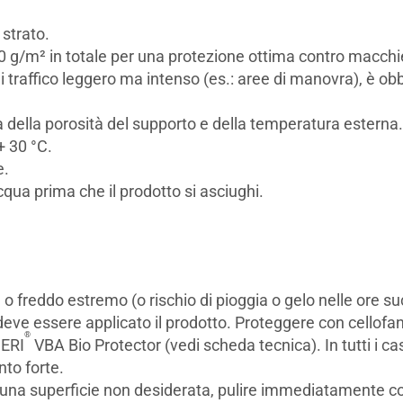
 strato.
00 g/m² in totale per una protezione ottima contro macchi
di traffico leggero ma intenso (es.: aree di manovra), è ob
 della porosità del supporto e della temperatura esterna
+ 30 °C.
e.
acqua prima che il prodotto si asciughi.
 o freddo estremo (o rischio di pioggia o gelo nelle ore s
deve essere applicato il prodotto. Proteggere con cellofan di
®
IERI
VBA Bio Protector (vedi scheda tecnica). In tutti i c
nto forte.
u una superficie non desiderata, pulire immediatamente 