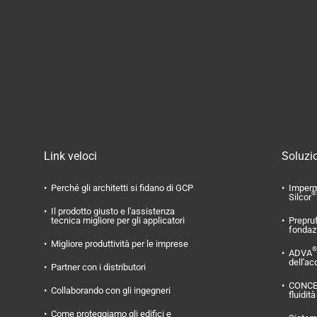
Link veloci
Soluzio
Perché gli architetti si fidano di GCP
Imperm
®
Silcor
Il prodotto giusto e l'assistenza
tecnica migliore per gli applicatori
Prepru
fondaz
Migliore produttività per le imprese
®
ADVA
dell'ac
Partner con i distributori
CONC
Collaborando con gli ingegneri
fluidità
Come proteggiamo gli edifici e