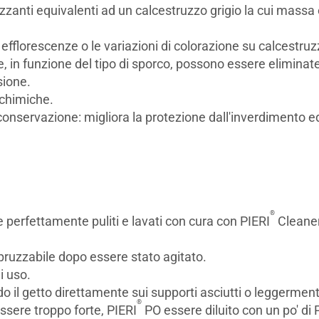
zzanti equivalenti ad un calcestruzzo grigio la cui massa 
efflorescenze o le variazioni di colorazione su calcestru
e, in funzione del tipo di sporco, possono essere elimina
ssione.
i chimiche.
onservazione: migliora la protezione dall'inverdimento ed
®
 perfettamente puliti e lavati con cura con PIERI
Cleaner
spruzzabile dopo essere stato agitato.
i uso.
o il getto direttamente sui supporti asciutti o leggermen
®
ssere troppo forte, PIERI
PO essere diluito con un po' di 