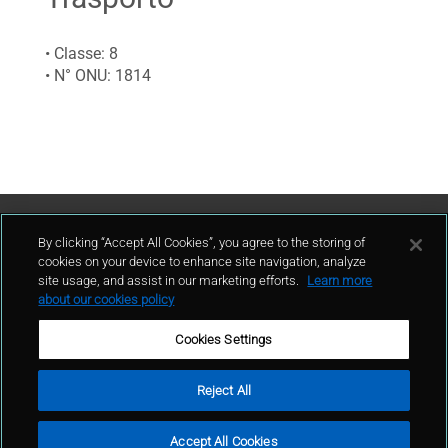
• Classe: 8
• N° ONU: 1814
Contattaci
By clicking “Accept All Cookies”, you agree to the storing of
cookies on your device to enhance site navigation, analyze
site usage, and assist in our marketing efforts.
Learn more
contatto
about our cookies policy
Cookies Settings
Reject All
Condizioni d'uso
Politica sulla privacy
Cookie policy
Mappa del sito
Accept All Cookies
Segnalazioni Whistleblowing