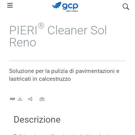
Skip
search
to
main
®
PIERI
Cleaner Sol
navigation
Reno
Soluzione per la pulizia di pavimentazioni e
lastricati in calcestruzzo
PDF
Descrizione