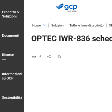
Skip
to
Prodotto &
main
Soluzioni
navigation
Home
Soluzioni
Tutte le linee di prodotto
OP
Prodotto
Documenti
OPTEC IWR-836 scheda
&
Soluzioni
Documenti
Risorse
PDF
Risorse
Informazioni
Informazioni
su
su GCP
GCP
Sostenibilità
Sostenibilità
Blog
Login