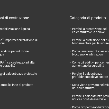
ni di costruzione
Categoria di prodotto
eabilizzazione liquida
Perché la prestazione del
calcestruzzo è la chiave
®
fe
impermeabilizzazione di
Perché la protezione dal f
ioni
fondamentale per la sicur
additivi per riduzione
Come i materiali di iniezion
qua
bloccano le infiltrazioni
™
ERA
calcestruzzo ad alta
Come gli additivi per ceme
 e durabilità
aumentano la durabilità
 di calcestruzzo proiettato
Perché il calcestruzzo
®
O
prefabbricato deve essere
 tutte le linee di prodotto
Cosa viene previsto nel mi
del calcestruzzo
Perché il calcestruzzo proi
riduce i costi di esercizio
Come l'impermeabilizzazio