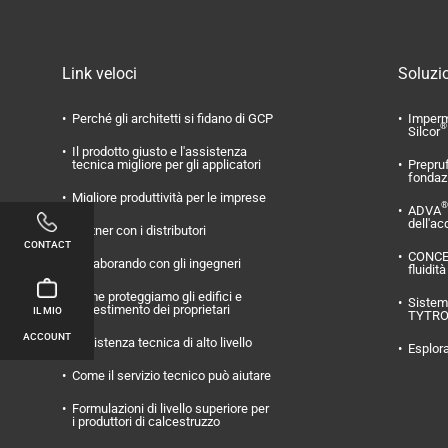
Link veloci
Soluzio
Perché gli architetti si fidano di GCP
Imperm
®
Silcor
Il prodotto giusto e l'assistenza
tecnica migliore per gli applicatori
Prepru
fondaz
Migliore produttività per le imprese
®
ADVA
dell'ac
Partner con i distributori
CONTACT
CONC
Collaborando con gli ingegneri
fluidità
Come proteggiamo gli edifici e
Sistema
l'investimento dei proprietari
IL MIO
TYTR
ACCOUNT
Assistenza tecnica di alto livello
Esplora
Come il servizio tecnico può aiutare
Formulazioni di livello superiore per
i produttori di calcestruzzo