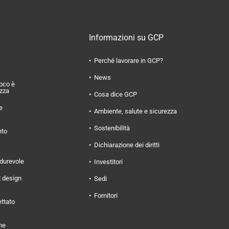
Informazioni su GCP
Perché lavorare in GCP?
News
uoco è
ezza
Cosa dice GCP
e
Ambiente, salute e sicurezza
Sostenibilità
nto
Dichiarazione dei diritti
 durevole
Investitori
x design
Sedi
Fornitori
ettato
ne