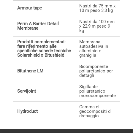
Nastri da 75 mm x
Armour tape
10 m peso 3,3 kg
Nastri da 100 mm
Perm A Barrier Detail
x 22,9 m peso 9
Membrane
kg
Prodotti complementari:
Membrana
fare riferimento alle
autoadesiva in
specifiche schede tecniche
alluminio o
Solarshield o Bitushield
graniglia
Bicomponente
Bituthene LM
poliuretanico per
dettagli
Sigillante
Servijoint
poliuretanico
monocomponente
Gamma di
Hydroduct
geocompositi di
drenaggio