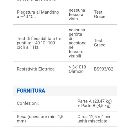
nessuna
Piegatura al Mandrino
Test
fessura
a –40 °C :
Grace
visib.
nessuna
perdita
Test di flessibilità a tre
di
Test
punti a: –40 °C. 100
adesione
Grace
cicli a 1 Hz:
né
fessure
visibili
> 3x1010
Resistività Elettrica
BS903/C2
Ohmxm
FORNITURA
Parte A (20,47 kg)
Confezioni:
+ Parte B (4,5 kg)
2
Resa (spessore min. 1,5
Circa 12,5 m
per
mm)
unità miscelata