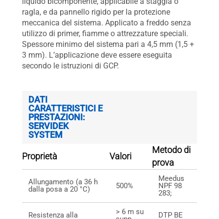
liquido bicomponente, applicabile a staggia o
ragla, e da pannello rigido per la protezione
meccanica del sistema. Applicato a freddo senza
utilizzo di primer, fiamme o attrezzature speciali.
Spessore minimo del sistema pari a 4,5 mm (1,5 +
3 mm). L’applicazione deve essere eseguita
secondo le istruzioni di GCP.
DATI
CARATTERISTICI E
PRESTAZIONI:
SERVIDEK
SYSTEM
Metodo di
Proprietà
Valori
prova
Meedus
Allungamento (a 36 h
500%
NPF 98
dalla posa a 20 °C)
283;
> 6 m su
Resistenza alla
DTP BE
supp.