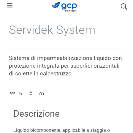
Skip
search
to
main
Servidek System
navigation
Sistema di impermeabilizzazione liquido con
protezione integrata per superfici orizzontali
di solette in calcestruzzo
PDF
Descrizione
Liquido bicomponente, applicabile a staggia o