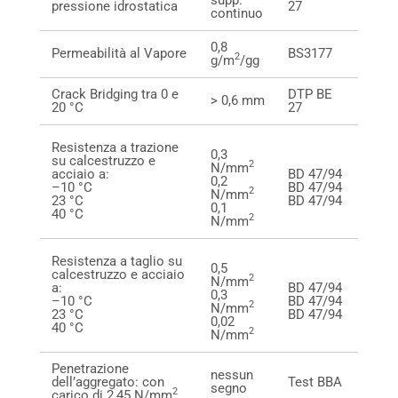
pressione idrostatica
27
continuo
0,8
Permeabilità al Vapore
BS3177
2
g/m
/gg
Crack Bridging tra 0 e
DTP BE
> 0,6 mm
20 °C
27
Resistenza a trazione
0,3
su calcestruzzo e
2
N/mm
acciaio a:
BD 47/94
0,2
–10 °C
BD 47/94
2
N/mm
23 °C
BD 47/94
0,1
40 °C
2
N/mm
Resistenza a taglio su
0,5
calcestruzzo e acciaio
2
N/mm
a:
BD 47/94
0,3
–10 °C
BD 47/94
2
N/mm
23 °C
BD 47/94
0,02
40 °C
2
N/mm
Penetrazione
nessun
dell’aggregato: con
Test BBA
segno
2
carico di 2,45 N/mm