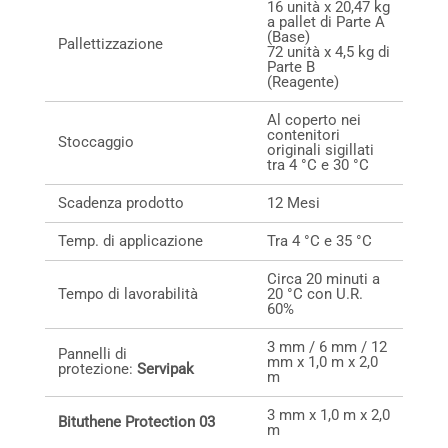
16 unità x 20,47 kg
a pallet di Parte A
(Base)
Pallettizzazione
72 unità x 4,5 kg di
Parte B
(Reagente)
Al coperto nei
contenitori
Stoccaggio
originali sigillati
tra 4 °C e 30 °C
Scadenza prodotto
12 Mesi
Temp. di applicazione
Tra 4 °C e 35 °C
Circa 20 minuti a
Tempo di lavorabilità
20 °C con U.R.
60%
3 mm / 6 mm / 12
Pannelli di
mm x 1,0 m x 2,0
protezione:
Servipak
m
3 mm x 1,0 m x 2,0
Bituthene Protection 03
m