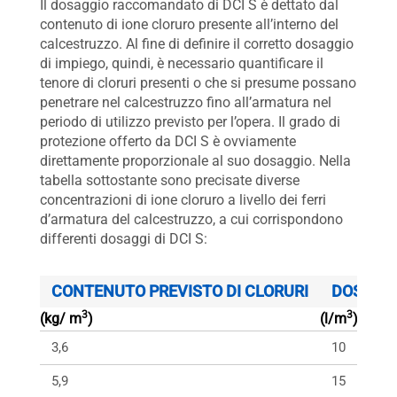
Il dosaggio raccomandato di DCI S è dettato dal
contenuto di ione cloruro presente all’interno del
calcestruzzo. Al fine di definire il corretto dosaggio
di impiego, quindi, è necessario quantificare il
tenore di cloruri presenti o che si presume possano
penetrare nel calcestruzzo fino all’armatura nel
periodo di utilizzo previsto per l’opera. Il grado di
protezione offerto da DCI S è ovviamente
direttamente proporzionale al suo dosaggio. Nella
tabella sottostante sono precisate diverse
concentrazioni di ione cloruro a livello dei ferri
d’armatura del calcestruzzo, a cui corrispondono
differenti dosaggi di DCI S:
CONTENUTO PREVISTO DI CLORURI
DOSAGGI
3
3
(kg/ m
)
(l/m
)
3,6
10
5,9
15