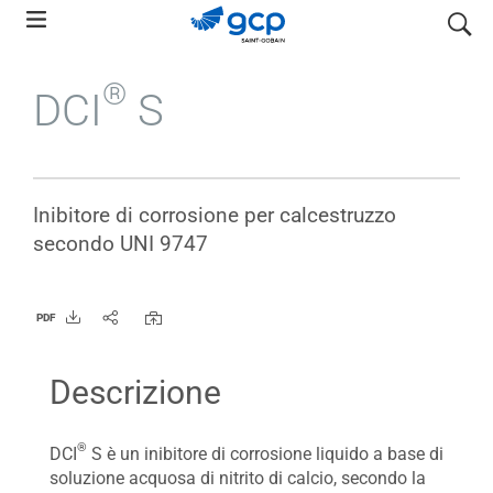
Skip
search
to
main
®
DCI
S
navigation
Inibitore di corrosione per calcestruzzo
secondo UNI 9747
PDF
Descrizione
®
DCI
S è un inibitore di corrosione liquido a base di
soluzione acquosa di nitrito di calcio, secondo la