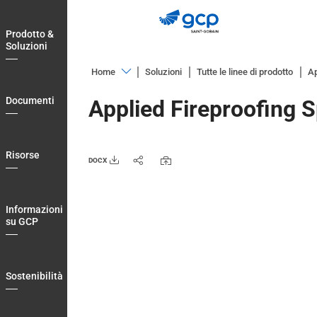
Skip
to
Prodotto &
main
Soluzioni
navigation
Home
Soluzioni
Tutte le linee di prodotto
Ap
Prodotto
Documenti
Applied Fireproofing S
&
Soluzioni
Documenti
Risorse
DOCX
Risorse
Informazioni
Informazioni
su
su GCP
GCP
Sostenibilità
Sostenibilità
Blog
Login