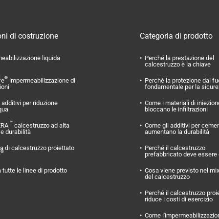
ni di costruzione
Categoria di prodotto
eabilizzazione liquida
Perché la prestazione del
calcestruzzo è la chiave
®
fe
impermeabilizzazione di
Perché la protezione dal f
ioni
fondamentale per la sicur
additivi per riduzione
Come i materiali di iniezion
qua
bloccano le infiltrazioni
™
ERA
calcestruzzo ad alta
Come gli additivi per ceme
 e durabilità
aumentano la durabilità
 di calcestruzzo proiettato
Perché il calcestruzzo
®
O
prefabbricato deve essere
 tutte le linee di prodotto
Cosa viene previsto nel mi
del calcestruzzo
Perché il calcestruzzo proi
riduce i costi di esercizio
Come l'impermeabilizzazio