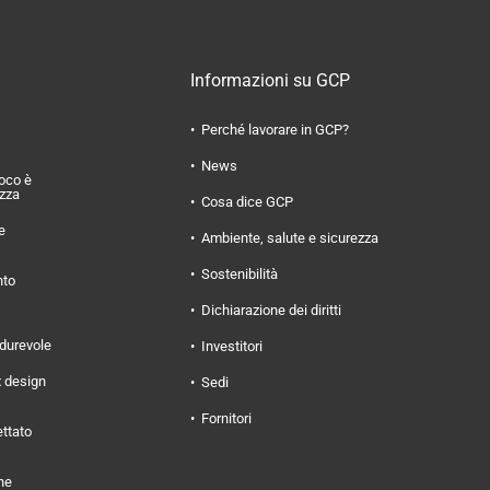
Informazioni su GCP
Perché lavorare in GCP?
News
uoco è
ezza
Cosa dice GCP
e
Ambiente, salute e sicurezza
Sostenibilità
nto
Dichiarazione dei diritti
 durevole
Investitori
x design
Sedi
Fornitori
ettato
ne