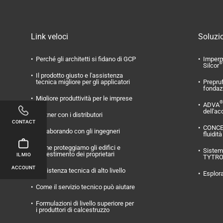
Link veloci
Soluzio
Perché gli architetti si fidano di GCP
Imperm
®
Silcor
Il prodotto giusto e l'assistenza
tecnica migliore per gli applicatori
Prepru
fondaz
Migliore produttività per le imprese
®
ADVA
dell'ac
Partner con i distributori
CONTACT
CONC
Collaborando con gli ingegneri
fluidità
Come proteggiamo gli edifici e
Sistema
l'investimento dei proprietari
IL MIO
TYTR
ACCOUNT
Assistenza tecnica di alto livello
Esplora
Come il servizio tecnico può aiutare
Formulazioni di livello superiore per
i produttori di calcestruzzo