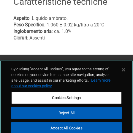
Caratteristiche tecniche
Aspetto
: Liquido ambrato.
Peso Specifico
: 1.060 ± 0.02 kg/litro a 20°C
Inglobamento aria
: ca. 1.0%
Cloruri
: Assenti
Contattaci
By clicking “Accept All Cookies”, you agree to the storing of
cookies on your device to enhance site navigation, analyze
site usage, and assist in our marketing efforts.
Learn more
contatto
about our cookies policy
Cookies Settings
Reject All
Condizioni d'uso
Politica sulla privacy
Cookie policy
Mappa del sito
Accept All Cookies
Segnalazioni Whistleblowing