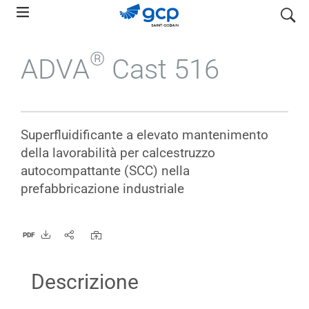
Skip
search
to
main
®
ADVA
Cast 516
navigation
Superfluidificante a elevato mantenimento
della lavorabilità per calcestruzzo
autocompattante (SCC) nella
prefabbricazione industriale
PDF
Descrizione