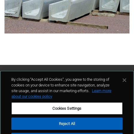
Contattaci
By clicking “Accept All Cookies”, you agree to the storing of
cookies on your device to enhance site navigation, analyze
site usage, and assist in our marketing efforts.
Learn more
contatto
about our cookies policy
Cookies Settings
Reject All
Condizioni d'uso
Politica sulla privacy