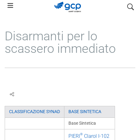
Skip
search
to
main
navigation
Disarmanti per lo
scassero immediato
CLASSIFICAZIONE SYNAD
BASE SINTETICA
Base Sintetica
®
PIERI
Clarol I-102
®