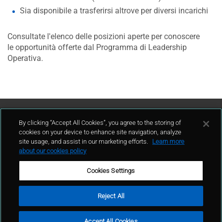
Sia disponibile a trasferirsi altrove per diversi incarichi
Consultate l'elenco delle posizioni aperte per conoscere
le opportunità offerte dal Programma di Leadership
Operativa.
Contattaci
By clicking “Accept All Cookies”, you agree to the storing of
cookies on your device to enhance site navigation, analyze
site usage, and assist in our marketing efforts.
Learn more
contatto
about our cookies policy
Cookies Settings
Reject All
Condizioni d'uso
Politica sulla privacy
Cookie policy
Mappa del sito
Accept All Cookies
Segnalazioni Whistleblowing