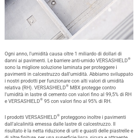
Ogni anno, l'umidità causa oltre 1 miliardo di dollari di
®
danni ai pavimenti. Le barriere anti-umido VERSASHIELD
sono la migliore soluzione laminata per proteggere i
pavimenti in calcestruzzo dall'umidità. Abbiamo sviluppato
i nostri prodotti per funzionare con alti valori di umidità
®
relativa (RH). VERSASHIELD
MBX protegge contro
l'umidità in lastre di cemento con valori fino al 99,5% di RH
®
e VERSASHIELD
95 con valori fino al 95% di RH.
®
I prodotti VERSASHIELD
proteggono inoltre i pavimenti
dall'alcalinità emessa dalle lastre di calcestruzzo. Il
risultato è la netta riduzione di urti e guasti delle piastrelle e
di altre finiture, per una superficie lisca, sicura e attraente.