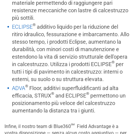
materiale permettendo di raggiungere pari
resistenze meccaniche con lastre di calcestruzzo
più sottili.
®
ECLIPSE
additivo liquido per la riduzione del
ritiro idraulico, fessurazione e imbarcamento. Allo
stesso tempo, i prodotti Eclipse, aumentano la
durabilità, con minori costi di manutenzione e
estendono la vita di servizio strutturale dell'opera
®
in calcestruzzo. Utilizza i prodotti ECLIPSE
per
tutti i tipi di pavimento in calcestruzzo: interni o
esterni, su suolo o su struttura elevata.
®
ADVA
Floor, additivi superfluidificanti ad alta
®
®
efficacia, STRUX
and ECLIPSE
permettono un
posizionamento più veloce del calcestruzzo
aumentando la distanza tra i giunti.
sm
Infine, il nostro team di Blue360
Field Advantage è a
vostra disposizione — senza alcun costo aggiuntivo — per