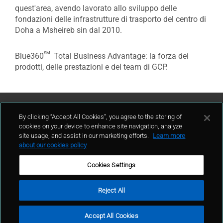
quest'area, avendo lavorato allo sviluppo delle
fondazioni delle infrastrutture di trasporto del centro di
Doha a Msheireb sin dal 2010.
sm
Blue360
Total Business Advantage: la forza dei
prodotti, delle prestazioni e del team di GCP.
Contattaci
By clicking “Accept All Cookies”, you agree to the storing of
cookies on your device to enhance site navigation, analyze
site usage, and assist in our marketing efforts.
Learn more
contatto
about our cookies policy
Cookies Settings
Reject All
Condizioni d'uso
Politica sulla privacy
Cookie policy
Mappa del sito
Accept All Cookies
Segnalazioni Whistleblowing