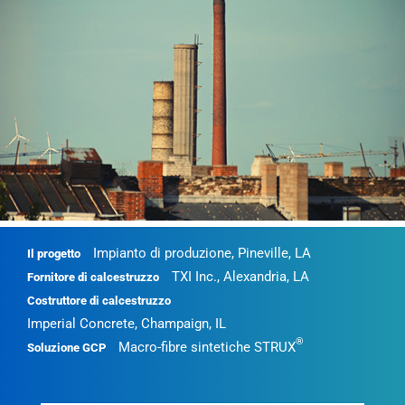
Impianto di produzione, Pineville, LA
Il progetto
TXI Inc., Alexandria, LA
Fornitore di calcestruzzo
Costruttore di calcestruzzo
Imperial Concrete, Champaign, IL
®
Macro-fibre sintetiche STRUX
Soluzione GCP