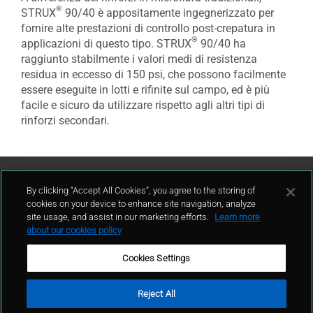
®
STRUX
90/40 è appositamente ingegnerizzato per
fornire alte prestazioni di controllo post-crepatura in
®
applicazioni di questo tipo. STRUX
90/40 ha
raggiunto stabilmente i valori medi di resistenza
residua in eccesso di 150 psi, che possono facilmente
essere eseguite in lotti e rifinite sul campo, ed è più
facile e sicuro da utilizzare rispetto agli altri tipi di
rinforzi secondari.
Contattaci
By clicking “Accept All Cookies”, you agree to the storing of
cookies on your device to enhance site navigation, analyze
site usage, and assist in our marketing efforts.
Learn more
contatto
about our cookies policy
Cookies Settings
Reject All
Condizioni d'uso
Politica sulla privacy