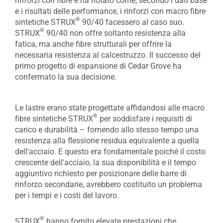
rinforzi con fibre e ha notato come, secondo i dati base
e i risultati delle performance, i rinforzi con macro fibre
®
sintetiche STRUX
90/40 facessero al caso suo.
®
STRUX
90/40 non offre soltanto resistenza alla
fatica, ma anche fibre strutturali per offrire la
necessaria resistenza al calcestruzzo. Il successo del
primo progetto di espansione di Cedar Grove ha
confermato la sua decisione.
Le lastre erano state progettate affidandosi alle macro
®
fibre sintetiche STRUX
per soddisfare i requisiti di
carico e durabilità – fornendo allo stesso tempo una
resistenza alla flessione residua equivalente a quella
dell'acciaio. E questo era fondamentale poiché il costo
crescente dell'acciaio, la sua disponibilità e il tempo
aggiuntivo richiesto per posizionare delle barre di
rinforzo secondarie, avrebbero costituito un problema
per i tempi e i costi del lavoro.
®
STRUX
hanno fornito elevate prestazioni che