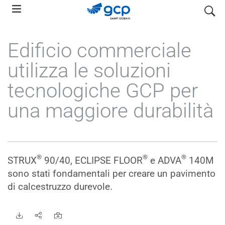
Skip
search
to
main
Edificio commerciale
navigation
utilizza le soluzioni
tecnologiche GCP per
una maggiore durabilità
®
®
®
STRUX
90/40, ECLIPSE FLOOR
e ADVA
140M
sono stati fondamentali per creare un pavimento
di calcestruzzo durevole.