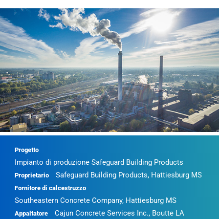
Progetto
Impianto di produzione Safeguard Building Products
Safeguard Building Products, Hattiesburg MS
Proprietario
Fornitore di calcestruzzo
Southeastern Concrete Company, Hattiesburg MS
Cajun Concrete Services Inc., Boutte LA
Appaltatore