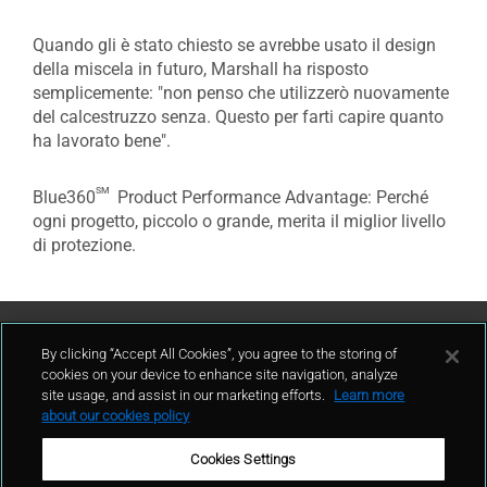
Quando gli è stato chiesto se avrebbe usato il design
della miscela in futuro, Marshall ha risposto
semplicemente: "non penso che utilizzerò nuovamente
del calcestruzzo senza. Questo per farti capire quanto
ha lavorato bene".
sm
Blue360
Product Performance Advantage: Perché
ogni progetto, piccolo o grande, merita il miglior livello
di protezione.
Contattaci
By clicking “Accept All Cookies”, you agree to the storing of
cookies on your device to enhance site navigation, analyze
site usage, and assist in our marketing efforts.
Learn more
contatto
about our cookies policy
Cookies Settings