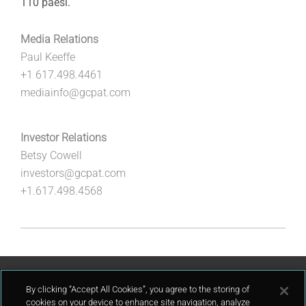
110 paesi.
Media Relations
Paul Keeffe
+1 617.498.4461
mediainfo@gcpat.com
Investor Relations
Betsy Cowell
investors@gcpat.com
+1.617.498.4568
Contattaci
By clicking “Accept All Cookies”, you agree to the storing of
cookies on your device to enhance site navigation, analyze