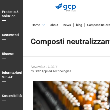
Skip
to
Prodotto &
main
Soluzioni
navigation
Home
about
news
blog
Composti neutral
Prodotto
Documenti
&
Composti neutralizzant
Soluzioni
Documenti
Risorse
Risorse
November 11, 2016
Informazioni
by GCP Applied Technologies
Informazioni
su
su GCP
GCP
Sostenibilità
Sostenibilità
Blog
Login