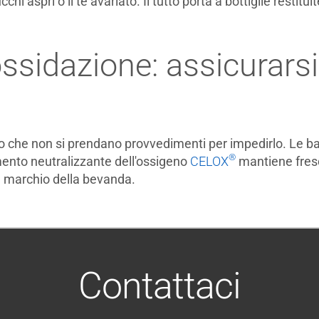
ucchi aspri o il tè avariato. Il tutto porta a bottiglie resti
ssidazione: assicurarsi
che non si prendano provvedimenti per impedirlo. Le barrier
®
amento neutralizzante dell'ossigeno
CELOX
mantiene fresch
il marchio della bevanda.
Contattaci