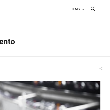
ITALY
mento