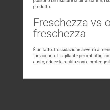
possono far risultare la birra stantia, i s
prodotto.
Freschezza vs o
freschezza
È un fatto. L'ossidazione avverrà a meno 
funzionano. Il sigillante per imbottigli
gusto, riduce le restituzioni e protegge 