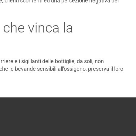
tuite, clienti scontenti ed una percezione negativa del
 che vinca la
e e i sigillanti delle bottiglie, da soli, non
e le bevande sensibili all'ossigeno, preserva il loro