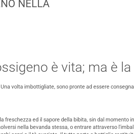
ENO NELLA
'ossigeno è vita; ma è l
 Una volta imbottigliate, sono pronte ad essere consegn
la freschezza ed il sapore della bibita, sin dal momento i
ssolversi nella bevanda stessa, o entrare attraverso l'imbal