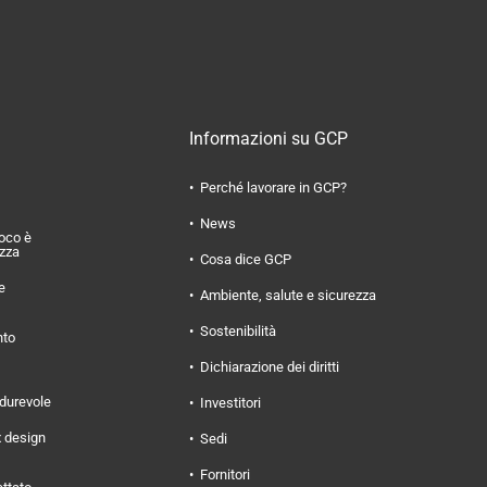
Informazioni su GCP
Perché lavorare in GCP?
News
uoco è
ezza
Cosa dice GCP
e
Ambiente, salute e sicurezza
Sostenibilità
nto
Dichiarazione dei diritti
 durevole
Investitori
x design
Sedi
Fornitori