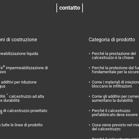
contatto
ni di costruzione
Categoria di prodotto
eabilizzazione liquida
Perché la prestazione del
calcestruzzo è la chiave
®
fe
impermeabilizzazione di
Perché la protezione dal f
ioni
fondamentale per la sicur
additivi per riduzione
Come i materiali di iniezion
qua
bloccano le infiltrazioni
™
ERA
calcestruzzo ad alta
Come gli additivi per ceme
 e durabilità
aumentano la durabilità
 di calcestruzzo proiettato
Perché il calcestruzzo
®
O
prefabbricato deve essere
 tutte le linee di prodotto
Cosa viene previsto nel mi
del calcestruzzo