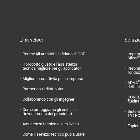
Link veloci
Soluzio
Perché gli architetti si fidano di GCP
Imperm
®
Silcor
Il prodotto giusto e l'assistenza
tecnica migliore per gli applicatori
Prepru
fondaz
Migliore produttività per le imprese
®
ADVA
dell'ac
Partner con i distributori
CONC
Collaborando con gli ingegneri
fluidità
Come proteggiamo gli edifici e
Sistema
l'investimento dei proprietari
TYTR
Assistenza tecnica di alto livello
Esplora
Come il servizio tecnico può aiutare