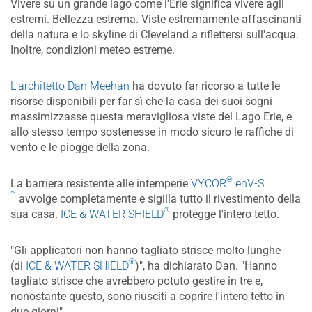
Vivere su un grande lago come l'Erie significa vivere agli
estremi. Bellezza estrema. Viste estremamente affascinanti
della natura e lo skyline di Cleveland a riflettersi sull'acqua.
Inoltre, condizioni meteo estreme.
L'architetto Dan Meehan
ha dovuto far ricorso a tutte le
risorse disponibili per far sì che la casa dei suoi sogni
massimizzasse questa meravigliosa viste del Lago Erie, e
allo stesso tempo sostenesse in modo sicuro le raffiche di
vento e le piogge della zona.
®
La barriera resistente alle intemperie
VYCOR
enV-S
™
avvolge completamente e sigilla tutto il rivestimento della
®
sua casa.
ICE & WATER SHIELD
protegge l'intero tetto.
"Gli applicatori non hanno tagliato strisce molto lunghe
®
(di
ICE & WATER SHIELD
)", ha dichiarato Dan. "Hanno
tagliato strisce che avrebbero potuto gestire in tre e,
nonostante questo, sono riusciti a coprire l'intero tetto in
due giorni".