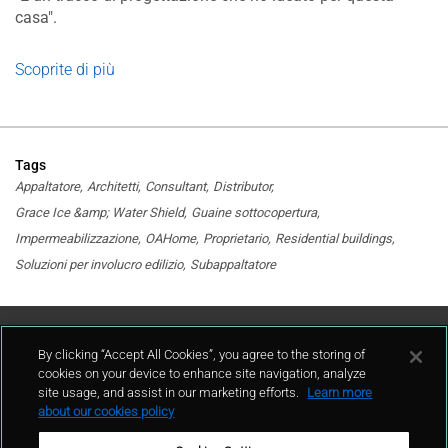
casa".
Scoprite di più
Tags
Appaltatore
Architetti
Consultant
Distributor
Grace Ice &amp; Water Shield
Guaine sottocopertura
Impermeabilizzazione
OAHome
Proprietario
Residential buildings
Soluzioni per involucro edilizio
Subappaltatore
Contattaci
By clicking “Accept All Cookies”, you agree to the storing of
cookies on your device to enhance site navigation, analyze
site usage, and assist in our marketing efforts.
Learn more
contatto
about our cookies policy