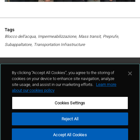
Tags
Blocco dell'acqua
Impermeabilizzazione
Mass transit
Preprufe
Subappaltatore
Transportation Infrastructure
Contattaci
By clicking “Accept All Cookies”, you agree to the storing of
cookies on your device to enhance site navigation, analyze
site usage, and assist in our marketing efforts.
Learn more
contatto
about our cookies policy
Cookies Settings
Reject All
Condizioni d'uso
Politica sulla privacy
Cookie policy
Mappa del sito
Accept All Cookies
Segnalazioni Whistleblowing