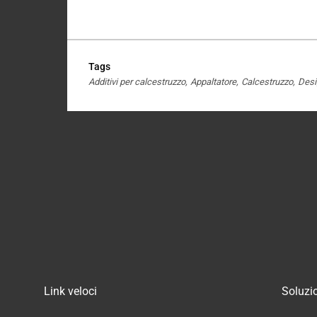
Tags
Additivi per calcestruzzo
Appaltatore
Calcestruzzo
Desi
Link veloci
Soluzio