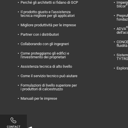
Perché gli architetti si fidano di GCP
Imperm
®
Silcor
Il prodotto giusto e l'assistenza
tecnica migliore per gli applicatori
Prepru
fondaz
Migliore produttività per le imprese
®
ADVA
dell'ac
Partner con i distributori
CONC
Collaborando con gli ingegneri
fluidità
Come proteggiamo gli edifici e
Sistema
l'investimento dei proprietari
TYTR
Assistenza tecnica di alto livello
Esplora
Come il servizio tecnico può aiutare
Formulazioni di livello superiore per
i produttori di calcestruzzo
Manuali per le imprese
CONTACT