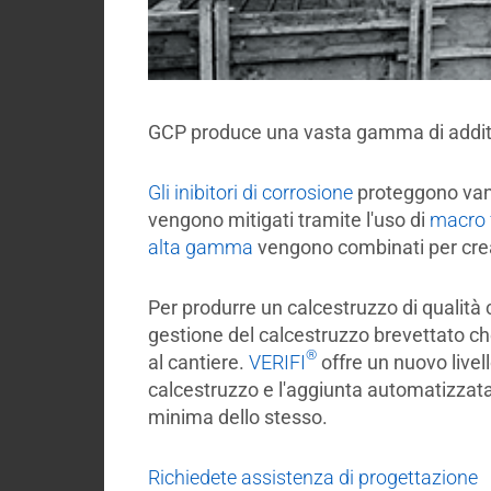
GCP produce una vasta gamma di additivi 
Gli inibitori di corrosione
proteggono vanta
vengono mitigati tramite l'uso di
macro f
alta gamma
vengono combinati per crear
Per produrre un calcestruzzo di qualità
gestione del calcestruzzo brevettato che
®
al cantiere.
VERIFI
offre un nuovo livell
calcestruzzo e l'aggiunta automatizzata 
minima dello stesso.
Richiedete assistenza di progettazione