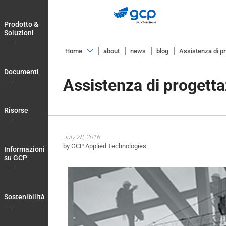
Skip
to
Prodotto &
main
Soluzioni
navigation
Home
about
news
blog
Assistenza di pr
Prodotto
Documenti
&
Assistenza di progetta
Soluzioni
Documenti
Risorse
Risorse
July 28, 2016
Informazioni
by GCP Applied Technologies
Informazioni
su
su GCP
GCP
Sostenibilità
Sostenibilità
Blog
Login