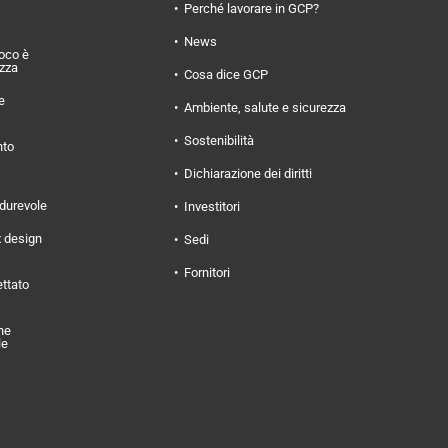
Perché lavorare in GCP?
News
uoco è
ezza
Cosa dice GCP
e
Ambiente, salute e sicurezza
Sostenibilità
nto
Dichiarazione dei diritti
 durevole
Investitori
x design
Sedi
Fornitori
ettato
ne
le