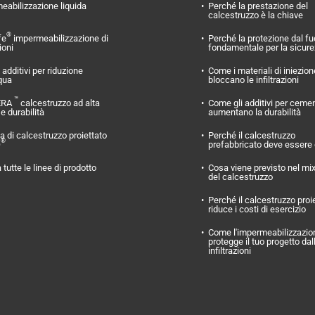
eabilizzazione liquida
Perché la prestazione del
calcestruzzo è la chiave
®
fe
impermeabilizzazione di
Perché la protezione dal f
ioni
fondamentale per la sicur
additivi per riduzione
Come i materiali di iniezion
qua
bloccano le infiltrazioni
™
ERA
calcestruzzo ad alta
Come gli additivi per ceme
 e durabilità
aumentano la durabilità
 di calcestruzzo proiettato
Perché il calcestruzzo
®
O
prefabbricato deve essere
 tutte le linee di prodotto
Cosa viene previsto nel mi
del calcestruzzo
Perché il calcestruzzo proi
riduce i costi di esercizio
Come l'impermeabilizzazio
protegge il tuo progetto dal
infiltrazioni