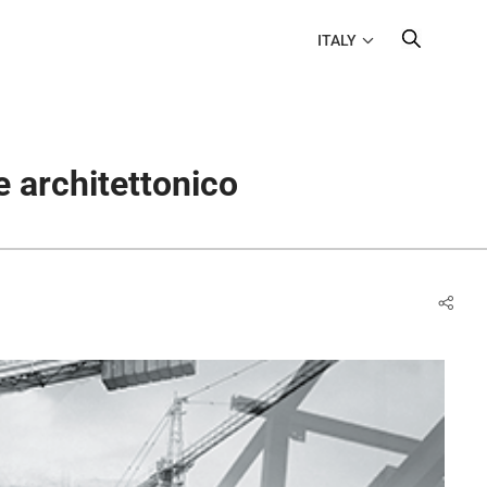
ITALY
e architettonico