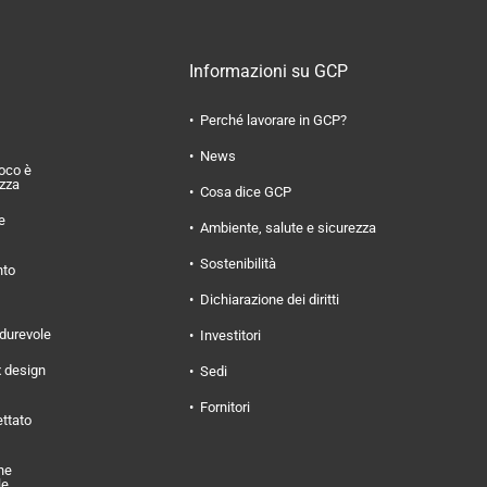
Informazioni su GCP
Perché lavorare in GCP?
News
uoco è
ezza
Cosa dice GCP
e
Ambiente, salute e sicurezza
Sostenibilità
nto
Dichiarazione dei diritti
 durevole
Investitori
x design
Sedi
Fornitori
ettato
ne
le