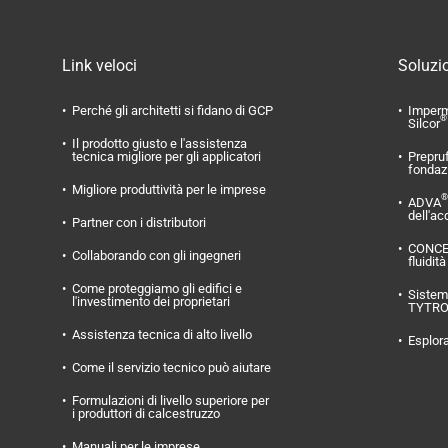
Link veloci
Soluzio
Perché gli architetti si fidano di GCP
Imperm
®
Silcor
Il prodotto giusto e l'assistenza
tecnica migliore per gli applicatori
Prepru
fondaz
Migliore produttività per le imprese
®
ADVA
dell'ac
Partner con i distributori
CONC
Collaborando con gli ingegneri
fluidità
Come proteggiamo gli edifici e
Sistema
l'investimento dei proprietari
TYTR
Assistenza tecnica di alto livello
Esplora
Come il servizio tecnico può aiutare
Formulazioni di livello superiore per
i produttori di calcestruzzo
Manuali per le imprese