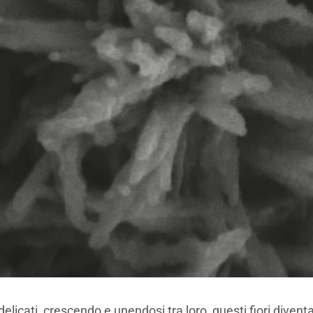
icati, crescendo e unendosi tra loro, questi fiori diventa