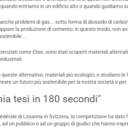
o, quando entriamo in un edificio alto o quando guidiamo 
che problemi di gas... sotto forma di diossido di carbon
are la produzione di cemento; in questo modo, non avr
stenibile...
enziati come Elise, sono stati scoperti materiali alternativi
ndustriali.
queste alternative, materiali più ecologici, e studiano le 
creare un futuro più sostenibile per la nostra società e per
ia tesi in 180 secondi"
dérale di Losanna in Svizzera, la competizione ha dato l'o
, ad un pubblico e ad un gruppo di giudici che hanno espr