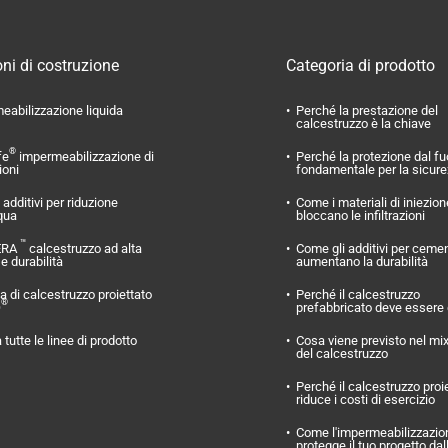
ni di costruzione
Categoria di prodotto
eabilizzazione liquida
Perché la prestazione del
calcestruzzo è la chiave
®
fe
impermeabilizzazione di
Perché la protezione dal f
ioni
fondamentale per la sicur
additivi per riduzione
Come i materiali di iniezion
qua
bloccano le infiltrazioni
™
ERA
calcestruzzo ad alta
Come gli additivi per ceme
 e durabilità
aumentano la durabilità
 di calcestruzzo proiettato
Perché il calcestruzzo
®
O
prefabbricato deve essere
 tutte le linee di prodotto
Cosa viene previsto nel mi
del calcestruzzo
Perché il calcestruzzo proi
riduce i costi di esercizio
Come l'impermeabilizzazio
protegge il tuo progetto dal