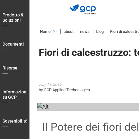
Skip
to
Prodotto &
main
Soluzioni
navigation
Home
about
news
blog
Fiori di calcestr
Prodotto
Documenti
&
Fiori di calcestruzzo: 
Soluzioni
Documenti
Risorse
Risorse
July 11, 2016
Informazioni
by GCP Applied Technologies
Informazioni
su
su GCP
GCP
Sostenibilità
Sostenibilità
Il Potere dei fiori de
Blog
Login